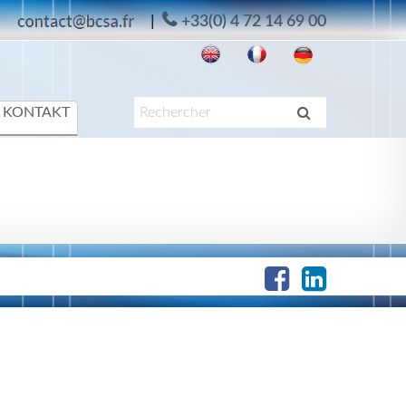
|
+33(0) 4 72 14 69 00
KONTAKT